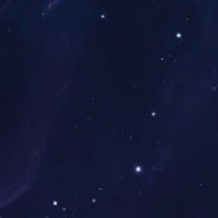
运动表现至关重要。
短跑运动员的心率通常在比赛期间快速升高并迅速恢复，而
确保长时间的运动持续性。因此，心率在不同运动类型中的
助教练员根据心率数据调整训练计划，避免运动员超负荷训
年龄、性别、训练水平等因素都会影响心率的升高和恢复速
够在较高的心率下维持长时间的运动，且恢复速度较快。因
的关键。
复的影响
下降至静息水平所需的时间。心率恢复的速度与运动员的身
的心率恢复通常意味着较好的身体适应性和较强的恢复能
平较差，或存在疲劳积累。
常能够更好地应对后续的训练负荷和比赛压力。心率恢复的
着潜在的运动损伤风险。慢性疲劳、过度训练等因素可能导
动员的整体表现和健康。
，用于判断运动员的训练负荷是否适宜，以及恢复状态是否