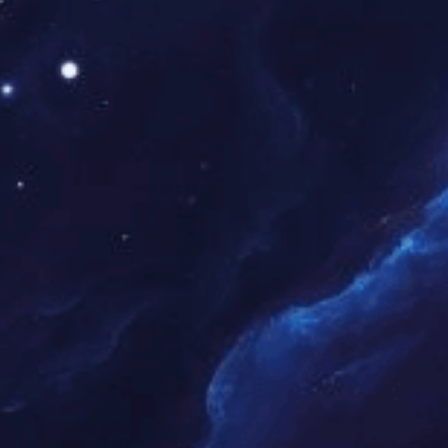
调整训练计划，帮助运动员避免过度训练，保持最佳的竞技
状态的关联
了自主神经系统的平衡状态。高心率变异性通常与较好的健
可能意味着身体处于疲劳状态或存在潜在的健康问题。心率
现之间存在密切的关系。
因为此时交感神经活动增强，副交感神经活动抑制，表明身
iyun网站
异性会逐步回升，显示出身体逐渐恢复到平衡状
训练负荷，还能够帮助评估运动员的恢复水平和健康状态。
的疲劳状态，防止因过度训练引发的运动损伤或表现下降。
恢复策略的依据，有助于提高训练效果和竞技表现。
的应用
练的重要组成部分。通过使用心率监测设备，运动员和教练
据调整训练强度、持续时间和恢复期。心率监测能够帮助运