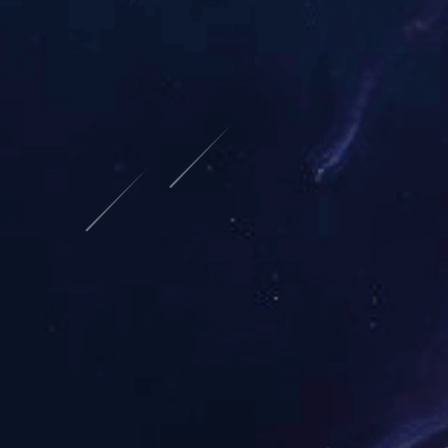
的持续表现，因此，适宜的心率范围对于保持最佳
不同运动项目对心率变化的需求各不相同。例如，
长跑运动员则需要保持一个相对稳定的高心率，以
变化不仅能够反映运动员当前的生理状态，也能帮
练或过度疲劳。
此外，运动员心率的变化还受到个体差异的影响。
度。高水平运动员的心脏适应性更强，他们通常能
此，个性化的心率监测和训练干预是提高运动表现
2、心率恢复速度对运动员恢
心率恢复速度是指运动停止后，心率从运动高峰值
体素质、心血管健康以及恢复能力密切相关。较快
力，反之，恢复速度较慢可能表明运动员的体能水
研究表明，运动员在训练后能够快速恢复心率，通
速度不仅反映了运动员的体能恢复状况，还能预示
致心率恢复变慢，长期的心率恢复异常可能影响运
因此，心率恢复速度可以作为一个有效的评估指标