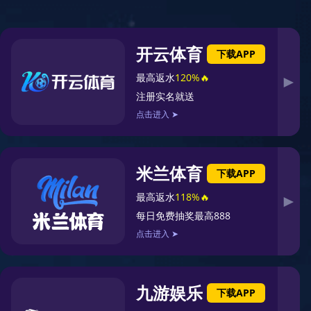
Call 24/7
服务
接洽
8688足球
15673460248