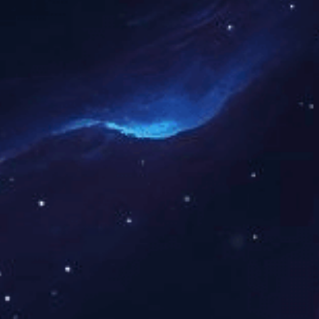
动员避免过度训练，减少运动损伤的风险。
现代的心率监测技术已不再局限于传统的胸带心率
设备不仅可以实时监测心率，还能够记录运动过程
训练数据分析。通过这些技术，运动员能够根据自
此外，心率监测技术的应用不仅限于高水平运动员
现。通过科学的心率训练，运动员能够更好地了解
总结：
通过对运动员心率变化与运动表现及恢复之间关系
复中的重要性不可忽视。运动员在不同运动强度下
性则是评估运动员恢复状况和体能水平的重要依据
荷和恢复状态，制定个性化的训练方案，避免过度
综上所述，运动员心率的变化不仅仅是运动生理学
等方面都具有重要的指导意义。未来，随着监测技
为运动科学中的核心工具，助力运动员在训练和比
下一篇